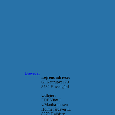
Drevet af
Lejrens adresse:
Gl Kattrupvej 79
8732 Hovedgård
Udlejer:
FDF Viby J
v/Martha Jensen
Holmegårdsvej 11
8270 Højbjerg