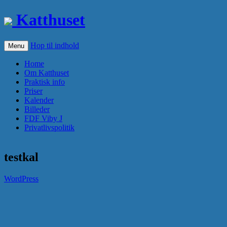
Katthuset
Hop til indhold
Menu
Home
Om Katthuset
Praktisk info
Priser
Kalender
Billeder
FDF Viby J
Privatlivspolitik
testkal
WordPress