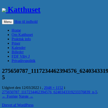
Katthuset
Hop til indhold
Menu
Home
Om Katthuset
Praktisk info
Priser
Kalender
Billeder
FDF Viby J
Privatlivspolitik
275650787_1117234462394576_624034331
5
Udgivet den
12/03/2022
i
,
2048 × 1152
i
275650787_1117234462394576_6240343319233376839_n-5
.
← Forrige
Næste →
Drevet af WordPress