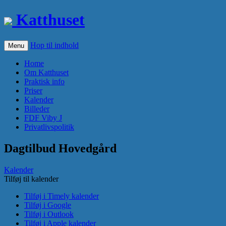
Katthuset
Hop til indhold
Menu
Home
Om Katthuset
Praktisk info
Priser
Kalender
Billeder
FDF Viby J
Privatlivspolitik
Dagtilbud Hovedgård
Kalender
Tilføj til kalender
Tilføj i Timely kalender
Tilføj i Google
Tilføj i Outlook
Tilføj i Apple kalender