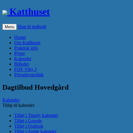
Katthuset
Hop til indhold
Menu
Home
Om Katthuset
Praktisk info
Priser
Kalender
Billeder
FDF Viby J
Privatlivspolitik
Dagtilbud Hovedgård
Kalender
Tilføj til kalender
Tilføj i Timely kalender
Tilføj i Google
Tilføj i Outlook
Tilføj i Apple kalender