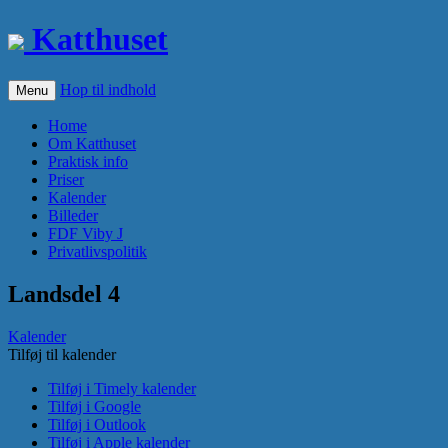
Katthuset
Hop til indhold
Menu
Home
Om Katthuset
Praktisk info
Priser
Kalender
Billeder
FDF Viby J
Privatlivspolitik
Landsdel 4
Kalender
Tilføj til kalender
Tilføj i Timely kalender
Tilføj i Google
Tilføj i Outlook
Tilføj i Apple kalender