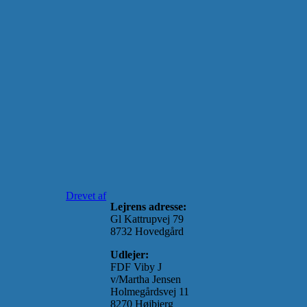
Drevet af
Lejrens adresse:
Gl Kattrupvej 79
8732 Hovedgård
Udlejer:
FDF Viby J
v/Martha Jensen
Holmegårdsvej 11
8270 Højbjerg