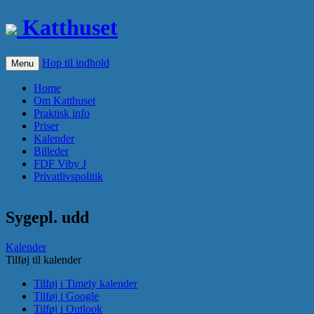
Katthuset
Hop til indhold
Menu
Home
Om Katthuset
Praktisk info
Priser
Kalender
Billeder
FDF Viby J
Privatlivspolitik
Sygepl. udd
Kalender
Tilføj til kalender
Tilføj i Timely kalender
Tilføj i Google
Tilføj i Outlook